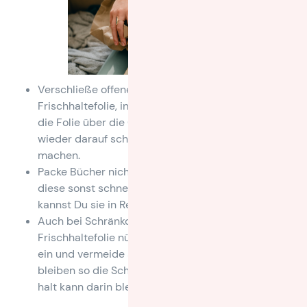
Verschließe offene Flaschen und Putzmittel mit
Frischhaltefolie, indem Du den Deckel abschraubst,
die Folie über die Öffnung spannst und den Deckel
wieder darauf schraubst, um sie auslaufsicher zu
machen.
Packe Bücher nicht in große Umzugskisten, da
diese sonst schnell zu schwer werden. Stattdessen
kannst Du sie in Reisekoffer mit Rollen packen.
Auch bei Schränkchen oder Kommoden kann sich
Frischhaltefolie nützlich machen: wickele sie darin
ein und vermeide so Kratzer im Lack! Zudem
bleiben so die Schubladen geschlossen und ihr Im
halt kann darin bleiben.