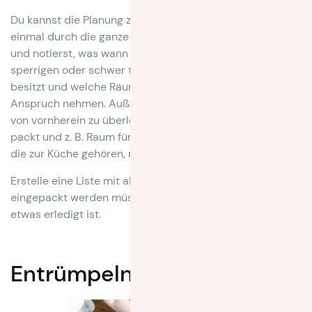
Du kannst die Planung zum Packen starten, indem Du
einmal durch die ganze Wohnung oder das Haus läufst,
und notierst, was wann eingepackt werden kann, welche
sperrigen oder schwer transportablen Gegenstände Du
besitzt und welche Räume voraussichtlich wie viel Zeit in
Anspruch nehmen. Außerdem ist es sinnvoll, sich bereits
von vornherein zu überlegen, nach welchem System man
packt und z. B. Raum für Raum vorgeht und alle Kisten,
die zur Küche gehören, mit gelbem Tape markiert.
Erstelle eine Liste mit allen Gegenständen, die
eingepackt werden müssen und hake darauf ab, sobald
etwas erledigt ist.
Entrümpeln