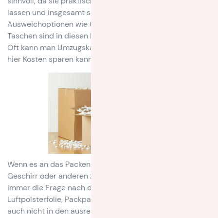
sinnvoll, da sie praktische Tragegriffe haben, sich stapeln
lassen und insgesamt sehr belastungsfähig sind.
Ausweichoptionen wie Obstkisten, Müllsäcke oder
Taschen sind in diesen Belangen nicht immer optimal.
Oft kann man Umzugskartons auch ausleihen, sodass Du
hier Kosten sparen kannst.
Wenn es an das Packen der Kartons geht, ist gerade bei
Geschirr oder anderen zerbrechlichen Gegenständen
immer die Frage nach dem Verpackungsmaterial:
Luftpolsterfolie, Packpapier etc. hat man für gewöhnlich
auch nicht in den ausreichenden Mengen zu Hause.