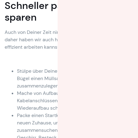
Schneller packen und Zeit
sparen
Auch von Deiner Zeit nimmt das Packen viel in Anspruch,
daher haben wir auch hier ein paar Tricks, wie Du
effizient arbeiten kannst.
Stülpe über Deine aufgehängten Klamotten und die
Bügel einen Müllsack, anstatt sie einzeln
zusammenzulegen und zu verpacken
Mache von Aufbauten, von Möbeln oder
Kabelanschlüssen Fotos, um sie beim
Wiederaufbau schneller rekonstruieren zu können.
Packe einen Startkarton für die erste Nacht im
neuen Zuhause, um Dir die Sachen nicht einzeln
zusammensuchen zu müssen. Was muss rein?
Geschirr, Besteck, Lebensmittel für die ersten Tage,