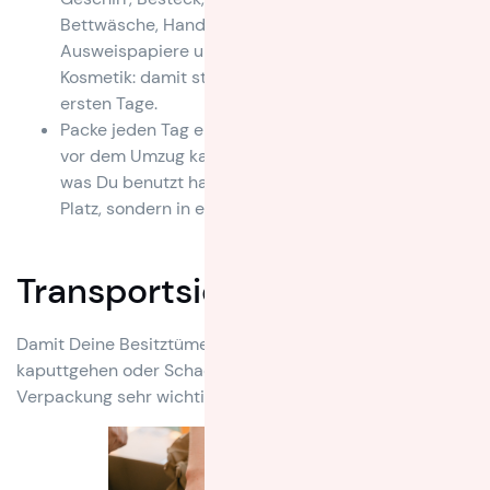
Bettwäsche, Handtücher, Pflegeartikel,
Ausweispapiere und Verträge, Medikamente,
Kosmetik: damit startest Du unbeschwerter in die
ersten Tage.
Packe jeden Tag ein bisschen: gerade in der Woche
vor dem Umzug kannst Du damit beginnen, alles,
was Du benutzt hast, nicht an seinen eigentlichen
Platz, sondern in eine Kiste zurückzulegen.
Transportsicher packen
Damit Deine Besitztümer beim Transport nicht
kaputtgehen oder Schaden anrichten, ist hier auch die
Verpackung sehr wichtig.