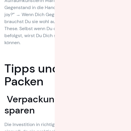
Aufräumkünstlerin Marie Kondō: Nimm jeden
Gegenstand in die Hand und frage Dich “Does it spark
joy?” → Wenn Dich Gegenstände nicht glücklich machen,
brauchst Du sie wohl auch nicht, so zumindest ihre
These. Selbst wenn Du diese Regel nicht völlig strikt
befolgst, wirst Du Dich so von einigen Dingen trennen
können.
Tipps und Tricks beim
Packen
Verpackungsmaterial
sparen
Die Investition in richtige Umzugskartons ist durchaus