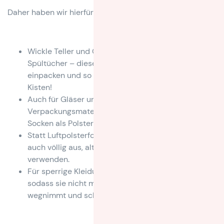
Daher haben wir hierfür 4 Tipps für Dich:
Wickle Teller und Geschirr in Handtücher und
Spültücher – diese musst Du sonst separat
einpacken und so polstern sie gleichzeitig die
Kisten!
Auch für Gläser und Vasen kannst Du
Verpackungsmaterial zweckentfremden und
Socken als Polsterung verwenden.
Statt Luftpolsterfolie oder Packpapier reicht es oft
auch völlig aus, alte Zeitungen oder Zeitschriften zu
verwenden.
Für sperrige Kleidung eignen sich Vakuumbeutel,
sodass sie nicht mehr so viel Platz in Kartons
wegnimmt und schön kompakt ist.