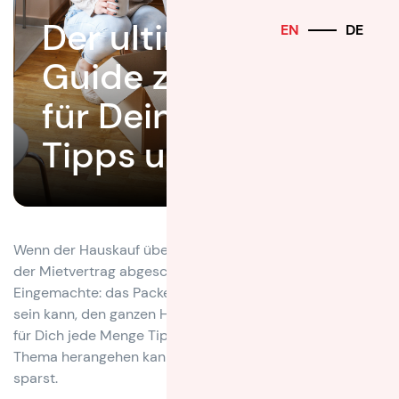
Der ultimative
EN
DE
Guide zum Packen
für Deinen Umzug:
Tipps und Tricks
Wenn der Hauskauf über die Bühne gegangen ist oder
der Mietvertrag abgeschlossen ist, geht es langsam ans
Eingemachte: das Packen. Da es zunächst überwältigend
sein kann, den ganzen Hausstand einzupacken, haben wir
für Dich jede Menge Tipps und Tricks, wie Du an dieses
Thema herangehen kannst und Kosten, Zeit und Kraft
sparst.