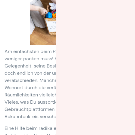
Am einfachsten beim Packen ist es natürlich, wenn man
weniger packen muss! Ein Umzug ist also die beste
Gelegenheit, seine Besitztümer zu entrümpeln und sich
doch endlich von der ungeliebten Vase zu
verabschieden. Manche Gegenstände werden am neuen
Wohnort durch die veränderte Umgebung oder
Räumlichkeiten vielleicht auch gar nicht mehr benötigt.
Vieles, was Du aussortierst, kannst Du auf
Gebrauchtplattformen verkaufen oder in Deinem
Bekanntenkreis verschenken.
Eine Hilfe beim radikalen Ausmustern gibt