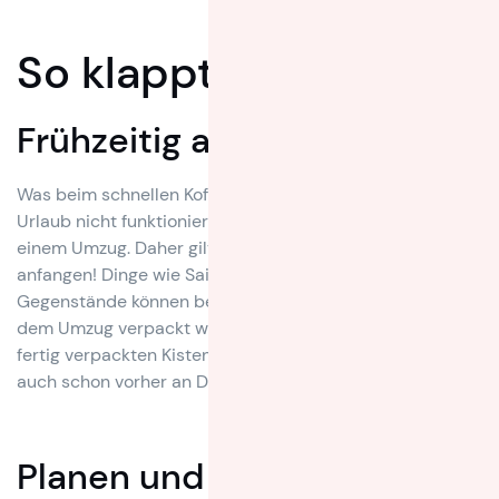
So klappt das Packen
Frühzeitig anfangen
Was beim schnellen Kofferpacken am Abend vor dem
Urlaub nicht funktioniert, funktioniert schon gar nicht bei
einem Umzug. Daher gilt auch hier: Besser frühzeitig
anfangen! Dinge wie Saisonkleidung und selten benutzte
Gegenstände können bereits sechs bis acht Wochen vor
dem Umzug verpackt werden. Bestenfalls bringst Du die
fertig verpackten Kisten oder einzelne Gegenstände
auch schon vorher an Deinen neuen Wohnort.
Planen und strukturieren