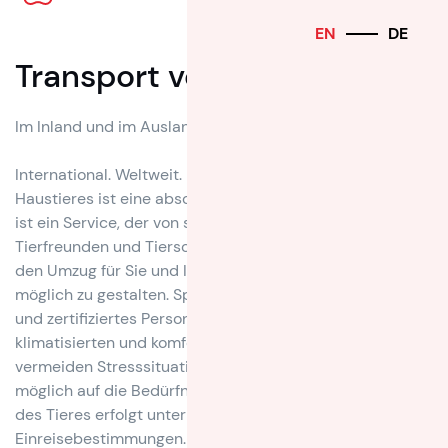
EN
DE
Transport von Haustieren
Im Inland und im Ausland
International. Weltweit. Der Umzug eines geliebten
Haustieres ist eine absolute Vertrauenssache. PetMove
ist ein Service, der von staatlich angestellten Tierärzten,
Tierfreunden und Tierschützern entwickelt wurde, um
den Umzug für Sie und Ihr Haustier so angenehm wie
möglich zu gestalten. Speziell für diese Arbeit geschultes
und zertifiziertes Personal transportiert Ihr Haustier in
klimatisierten und komfortablen Fahrzeugen. Wir
vermeiden Stresssituationen und gehen so weit wie
möglich auf die Bedürfnisse des Tieres ein. Der Transport
des Tieres erfolgt unter Einhaltung aller gesetzlichen
Einreisebestimmungen.